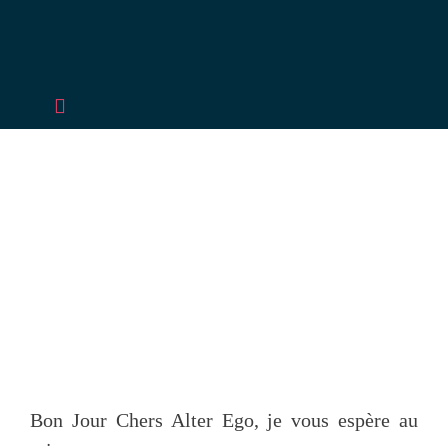
Passer
au
contenu
Toggle
Navigation
Accueil
L’Usine à Soi
Accompagnements
RDV
Bon Jour Chers Alter Ego, je vous espère au
Conférences