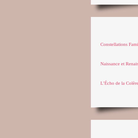
Constellations Fami
Naissance et Renai
L’Écho de la Colèr