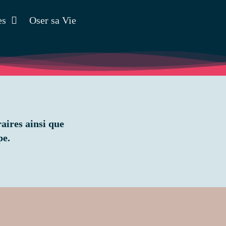
es
Oser sa Vie
raires ainsi que
pe.