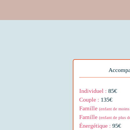
Accompa
Individuel :
85€
Couple :
135€
Famille
(enfant de moins
Famille
(enfant de plus d
Énergétique :
95€