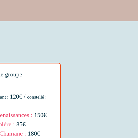
de groupe
120€ /
ant :
constellé :
Renaissances :
150€
olère :
85€
a Chamane :
180€