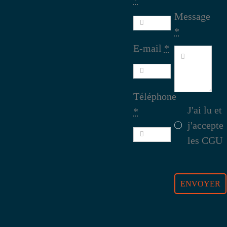
*
Message
*
E-mail
*
Téléphone
J'ai lu et
*
j'accepte
les
CGU
ENVOYER