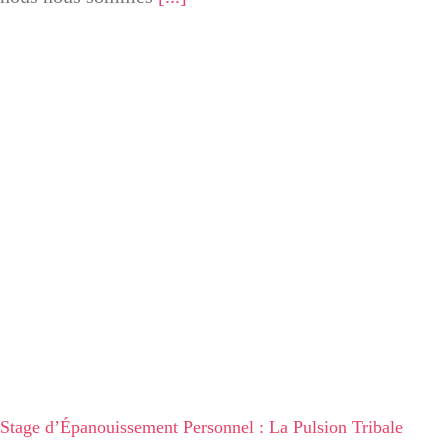
Stage d’Épanouissement Personnel :
La Pulsion Tribale
Stage d’Épanouissement Personnel : La Pulsion Tribale