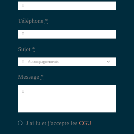
Téléphone
*
Sujet
*
Message
*
J'ai lu et j'accepte les
CGU