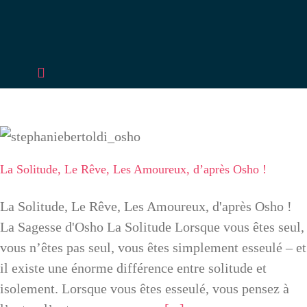
Passer
au
contenu
Toggle
Navigation
Accueil
La Solitude, Le Rêve, Les Amoureux,
d’après Osho !
L’Usine à Soi
La Solitude, Le Rêve, Les Amoureux, d’après Osho !
Accompagnements
La Solitude, Le Rêve, Les Amoureux, d'après Osho !
La Sagesse d'Osho La Solitude Lorsque vous êtes seul,
RDV
vous n’êtes pas seul, vous êtes simplement esseulé – et
il existe une énorme différence entre solitude et
isolement. Lorsque vous êtes esseulé, vous pensez à
Conférences