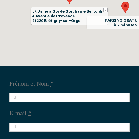
L\'Usine à Soi de Stéphanie Bertoldi
4 Avenue de Provence
PARKING GRATU
91220 Brétigny-sur-Orge
à 2 minutes
Prénom et Nom
*
E-mail
*