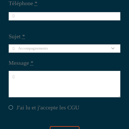
Téléphone
*
Sujet
*
Message
*
J'ai lu et j'accepte les
CGU